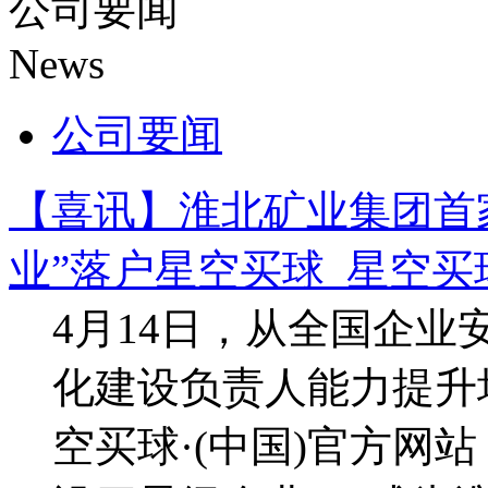
公司要闻
News
公司要闻
【喜讯】淮北矿业集团首
业”落户星空买球_星空买球
4月14日，从全国企
化建设负责人能力提升
空买球·(中国)官方网站