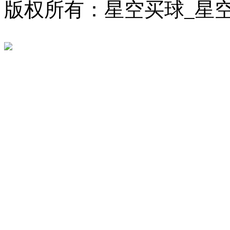
版权所有：星空买球_星空