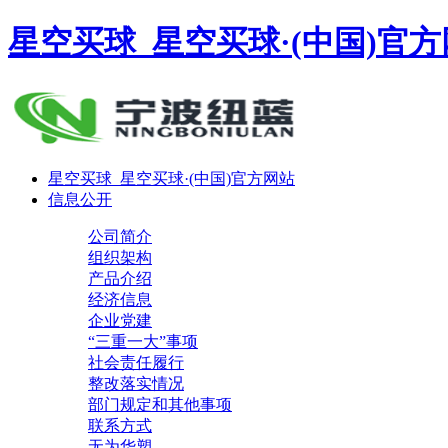
星空买球_星空买球·(中国)官
星空买球_星空买球·(中国)官方网站
信息公开
公司简介
组织架构
产品介绍
经济信息
企业党建
“三重一大”事项
社会责任履行
整改落实情况
部门规定和其他事项
联系方式
无为华塑