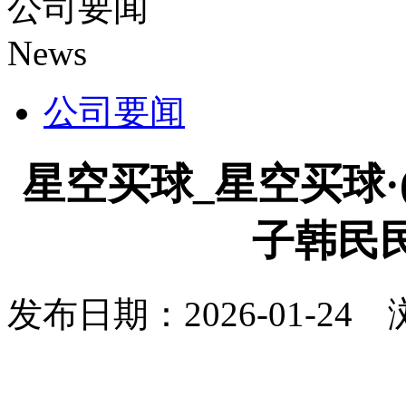
公司要闻
News
公司要闻
星空买球_星空买球·
子韩民民
发布日期：2026-01-24