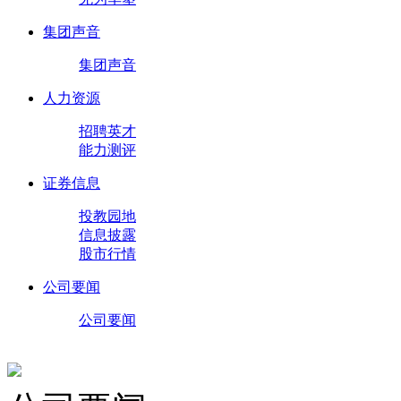
集团声音
集团声音
人力资源
招聘英才
能力测评
证券信息
投教园地
信息披露
股市行情
公司要闻
公司要闻