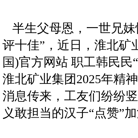
半生父母恩，一世兄妹
评十佳”，近日，淮北矿业
国)官方网站 职工韩民民
淮北矿业集团2025年
消息传来，工友们纷纷竖
义敢担当的汉子“点赞”