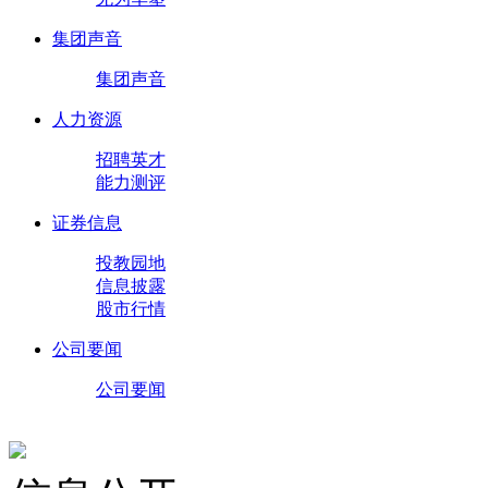
集团声音
集团声音
人力资源
招聘英才
能力测评
证券信息
投教园地
信息披露
股市行情
公司要闻
公司要闻