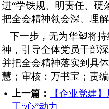
进“学铁规、明责任、硬
把全会精神领会深、理解
下一步，无为华塑将持
神，引导全体党员干部深
并把全会精神落实到具体
慧；审核：万书宝；责编
上一篇：
【企业党建】用
工“心”动力