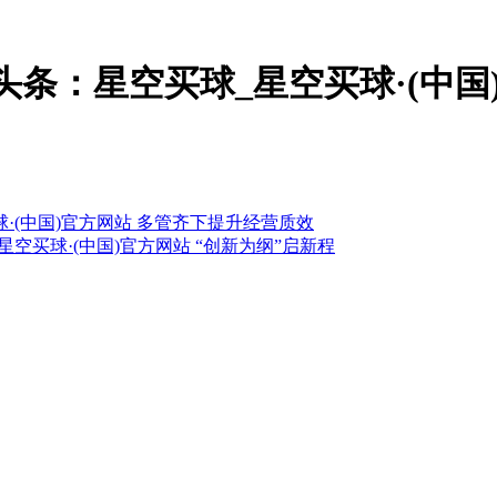
条：星空买球_星空买球·(中国
·(中国)官方网站 多管齐下提升经营质效
空买球·(中国)官方网站 “创新为纲”启新程