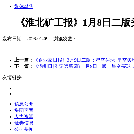
媒体聚焦
《淮北矿工报》1月8日二版头
发布日期：2026-01-09 浏览次数：
上一篇：
《企业家日报》3月9日二版：星空买球_星空买球
下一篇：
《滁州日报-定远新闻》1月9日二版：星空买球_星
友情链接：
信息公开
集团声音
人力资源
证券信息
公司要闻