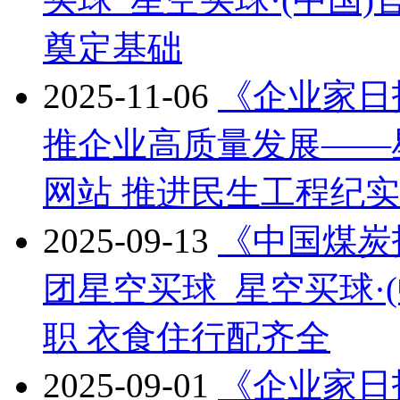
奠定基础
2025-11-06
《企业家日
推企业高质量发展——星
网站 推进民生工程纪实
2025-09-13
《中国煤炭
团星空买球_星空买球·
职 衣食住行配齐全
2025-09-01
《企业家日