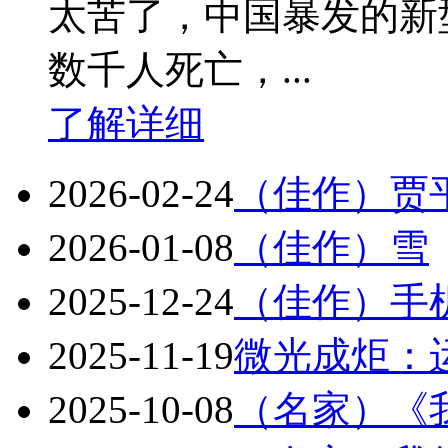
太苦了，中国暴发的新
数千人死亡，...
了解详细
2026-02-24
（佳作）贾平
2026-01-08
（佳作）雪
2025-12-24
（佳作）手
2025-11-19
微光成炬：
2025-10-08
（名家）《