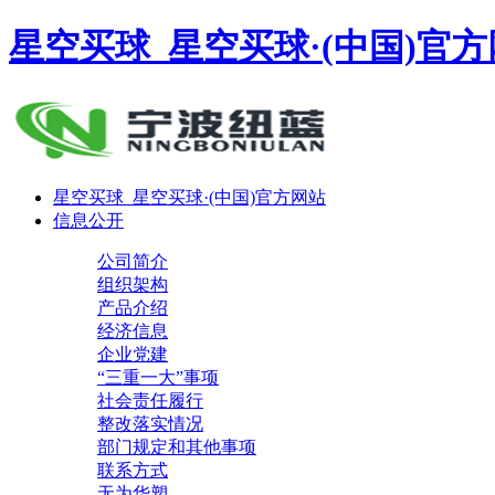
星空买球_星空买球·(中国)官
星空买球_星空买球·(中国)官方网站
信息公开
公司简介
组织架构
产品介绍
经济信息
企业党建
“三重一大”事项
社会责任履行
整改落实情况
部门规定和其他事项
联系方式
无为华塑