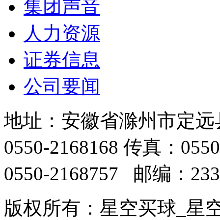
集团声音
人力资源
证券信息
公司要闻
地址：安徽省滁州市定远
0550-2168168 传真：0
0550-2168757 邮编：233
版权所有：星空买球_星空